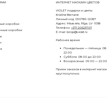
РИИ
ИНТЕРНЕТ МАГАЗИН ЦВЕТОВ
VIOLET подарки и цветы
Kristīne Bernane
Личный код: 090789-12087
Адрес: Misas iela, Rīga, LV- 1058
ные коробки
Телефон:
+371 20523707
чные коробки
E
-mail: birojs@violet.lv
ы
Рабочее время
и
Понедельник — пятница: 08
ка
22:00
Суббота: 08:00 до 22:00
Воскресенье: 09:00 — 22:00
Прием заказов в интернет магаз
круглосуточно.