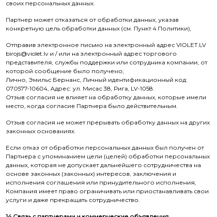
своих персональных данных.
Партнер может отказаться от обработки данных, указав
конкретную цель обработки данных (см. Пункт 4 Политики),
Отправив электронное письмо на электронный адрес VIOLET.LV
birojs@violet.lv и / или на электронный адрес торгового
представителя, службы поддержки или сотрудника компании, от
которой сообщение было получено;
Лично, Эмильс Бернанс, Личный идентификационный код:
070577-10604, Адрес: ул. Мисас 38, Рига, LV-1058.
Отзыв согласия не влияет на обработку данных, которые имели
место, когда согласие Партнера было действительным.
Отзыв согласия не может прерывать обработку данных на других
законных основаниях.
Если отказ от обработки персональных данных был получен от
Партнера с упоминанием цели (целей) обработки персональных
данных, которая не допускает дальнейшего сотрудничества на
основе законных (законных) интересов, заключения и
исполнения соглашения или принудительного исполнения,
Компания имеет право ограничивать или приостанавливать свои
услуги и даже прекращать сотрудничество.
14.Связь с партнерами и коммерческие объявления