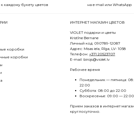
к каждому букету цветов
на e-mail или WhatsApp
РИИ
ИНТЕРНЕТ МАГАЗИН ЦВЕТОВ
VIOLET подарки и цветы
Kristīne Bernane
Личный код: 090789-12087
Адрес: Misas iela, Rīga, LV- 1058
ные коробки
Телефон:
+371 20523707
чные коробки
E
-mail: birojs@violet.lv
ы
Рабочее время
и
Понедельник — пятница: 08
ка
22:00
Суббота: 08:00 до 22:00
Воскресенье: 09:00 — 22:00
Прием заказов в интернет магаз
круглосуточно.