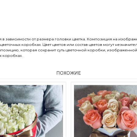
я в зависимости от размера головки цветка. Композиция на изобра
еточных коробках. Цвет цветов или состав цветов могут незначител
озицию, которая сохранит суть цветочной коробки, изображенной на
х коробках.
ПОХОЖИЕ
риаций. Опции можно выбрать на странице товара.
Этот товар имеет несколько вариаций. Опции можно выб
Этот товар и