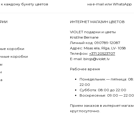
к каждому букету цветов
на e-mail или WhatsApp
РИИ
ИНТЕРНЕТ МАГАЗИН ЦВЕТОВ
VIOLET подарки и цветы
Kristīne Bernane
Личный код: 090789-12087
Адрес: Misas iela, Rīga, LV- 1058
ные коробки
Телефон:
+371 20523707
чные коробки
E
-mail: birojs@violet.lv
ы
Рабочее время
и
Понедельник — пятница: 08
ка
22:00
Суббота: 08:00 до 22:00
Воскресенье: 09:00 — 22:00
Прием заказов в интернет магаз
круглосуточно.