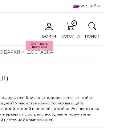
РУССКИЙ
0
ВОЙТИ
КОРЗИНА
ПОИСК
Стоимость
доставки
ОДАРКИ
ДОСТАВКА
Т)
его друга или близкого человека элегантной и
ией? У нас есть именно то, что вы ищете.
гантной черной шляпной коробке. Эта цветочная
нтерьер и пространство. Удивите получателя
ой цветочной композицией.
пазон цен: 69,00 € – 91,00 €