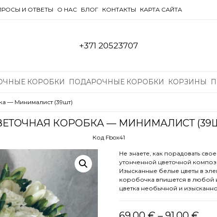
РОСЫ И ОТВЕТЫ
О НАС
БЛОГ
КОНТАКТЫ
КАРТА САЙТА
+371 20523707
ОЧНЫЕ КОРОБКИ
ПОДАРОЧНЫЕ КОРОБКИ
КОРЗИНЫ
П
а — Минималист (39шт)
ВЕТОЧНАЯ КОРОБКА — МИНИМАЛИСТ (39Ш
Код Fbox41
Не знаете, как порадовать сво
утонченной цветочной композиц
Изысканные белые цветы в эле
коробочка впишется в любой и
цветка необычной и изысканн
Диа
69,00
€
–
91,00
€