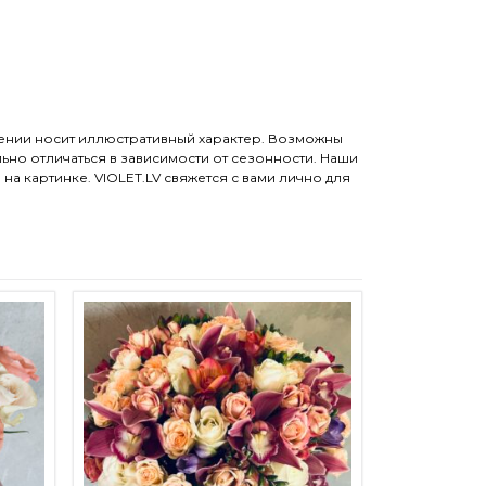
жении носит иллюстративный характер. Возможны
ьно отличаться в зависимости от сезонности. Наши
 картинке. VIOLET.LV свяжется с вами лично для
рать на странице товара.
меет несколько вариаций. Опции можно выбрать на странице товара.
Этот товар имеет несколько вариаций