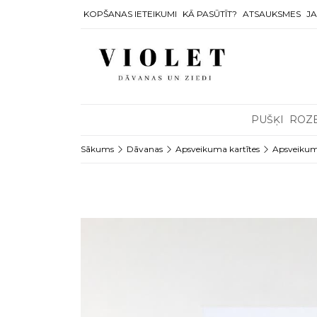
KOPŠANAS IETEIKUMI
KĀ PASŪTĪT?
ATSAUKSMES
JA
PUŠĶI
ROZ
Sākums
Dāvanas
Apsveikuma kartītes
Apsveikuma