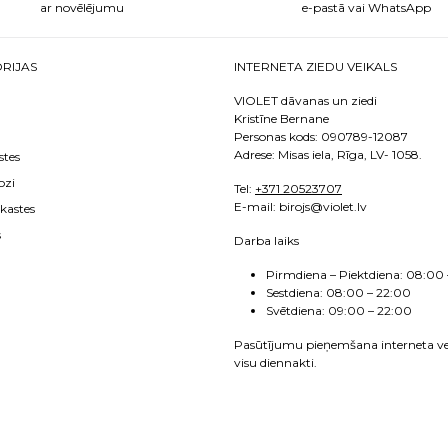
ar novēlējumu
e-pastā vai WhatsApp
RIJAS
INTERNETA ZIEDU VEIKALS
VIOLET dāvanas un ziedi
Kristīne Bernane
Personas kods: 090789-12087
Adrese: Misas iela, Rīga, LV- 1058.
stes
ozi
Tel:
+371 20523707
E
-mail: birojs@violet.lv
kastes
s
Darba laiks
Pirmdiena – Piektdiena:
08:00 
Sestdiena:
08:00 – 22:00
Svētdiena: 09:00 – 22:00
Pasūtījumu pieņemšana interneta ve
visu diennakti.