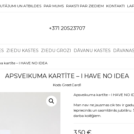
UTĀJUMI UN ATBILDES
PAR MUMS
RAKSTI PAR ZIEDIEM
KONTAKTI
LAP
+371 20523707
ES
ZIEDU KASTES
ZIEDU GROZI
DĀVANU KASTES
DĀVANA
 kartīte – I HAVE NO IDEA
APSVEIKUMA KARTĪTE – I HAVE NO IDEA
Kods GreetCard1
Apsveikuma kartīte – I HAVE N
Man nav ne jausmas cik tev ir gadu
Iepriecinās un sasmīdinās jubilāru. 
darba kolēģiem.
3,50
€