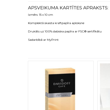
APSVEIKUMA KARTĪTES APRAKSTS:
Izmērs: 15 x 10 cm
Komplektā skaista kraftpapīra aploksne
Drukāts uz 100% dabiska papīra ar FSC® sertifikātu
Sadarbībā ar MyPrint