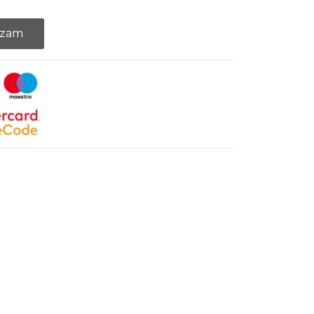
IDEA daudzums
ozam