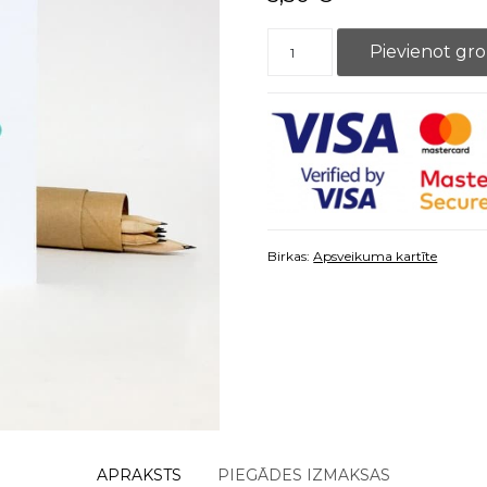
Apsveikuma kartīte - I HAVE NO 
Pievienot gr
Birkas:
Apsveikuma kartīte
APRAKSTS
PIEGĀDES IZMAKSAS