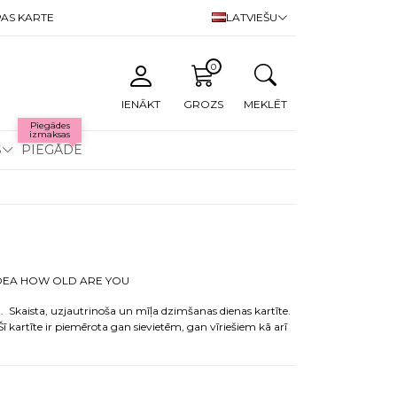
AS KARTE
LATVIEŠU
0
IENĀKT
GROZS
MEKLĒT
Piegādes
izmaksas
S
PIEGĀDE
O IDEA HOW OLD ARE YOU
. Skaista, uzjautrinoša un mīļa dzimšanas dienas kartīte.
Šī kartīte ir piemērota gan sievietēm, gan vīriešiem kā arī