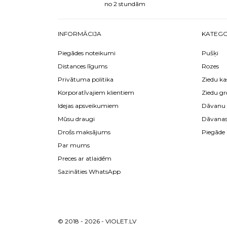
no 2 stundām
INFORMĀCIJA
KATEGO
Piegādes noteikumi
Pušķi
Distances līgums
Rozes
Privātuma politika
Ziedu ka
Korporatīvajiem klientiem
Ziedu gr
Idejas apsveikumiem
Dāvanu 
Mūsu draugi
Dāvana
Drošs maksājums
Piegāde
Par mums
Preces ar atlaidēm
Sazināties WhatsApp
© 2018 - 2026 - VIOLET.LV