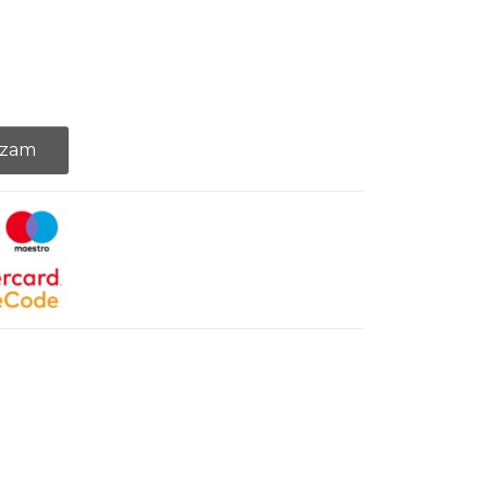
+eikalipts) daudzums
ozam