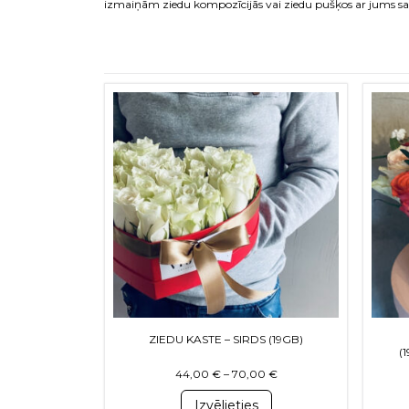
izmaiņām ziedu kompozīcijās vai ziedu pušķos ar jums saz
This product has multiple variants
ZIEDU KASTE – SIRDS (19GB)
(
Price range: 44,00 € th
44,00
€
–
70,00
€
Izvēlieties