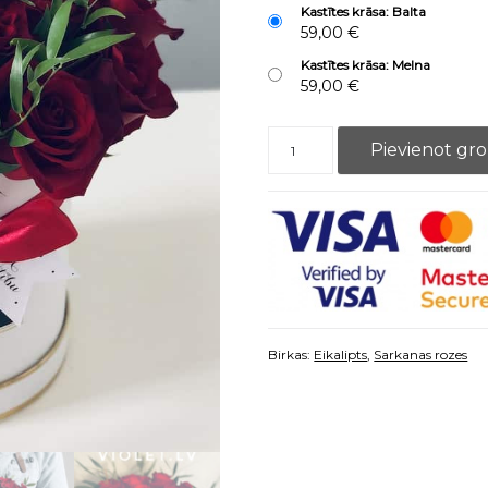
Kastītes krāsa: Balta
59,00
€
Kastītes krāsa: Melna
59,00
€
Ziedu kaste - Sarkanas rozes (19gb
Pievienot gr
Birkas:
Eikalipts
,
Sarkanas rozes