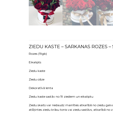
ZIEDU KASTE – SARKANAS ROZES –
Rozes (19gb)
Eikalipts
Ziedu kaste
Ziedu oāze
Dekoratīvā lenta
Ziedu kaste sastāv no 19 ziediem un eikaliptu
Ziedu skaits var nedaudz mainīties atkarībā no ziedu galv
atšķirties ziedu krāsu tonis vai ziedu sastāvs, atkarībā no