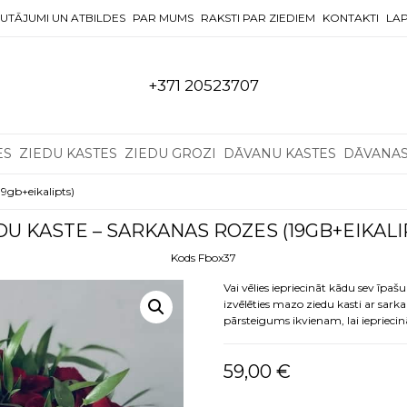
UTĀJUMI UN ATBILDES
PAR MUMS
RAKSTI PAR ZIEDIEM
KONTAKTI
LAP
+371 20523707
ES
ZIEDU KASTES
ZIEDU GROZI
DĀVANU KASTES
DĀVANA
19gb+eikalipts)
DU KASTE – SARKANAS ROZES (19GB+EIKALI
Kods Fbox37
Vai vēlies iepriecināt kādu sev īp
izvēlēties mazo ziedu kasti ar sark
pārsteigums ikvienam, lai ieprieci
59,00
€