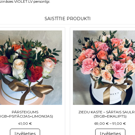
ināsies VIOLET.LV personīgi.
SAISTĪTIE PRODUKTI
. The options may be chosen on the product page
This product has multiple variants. The options may be chosen
This product h
PĀRSTEIGUMS
ZIEDU KASTE – SĀRTAIS SAULR
19GB+PSITĀCIJAS+LIMONIJAS)
(39GB+EIKALIPTS)
rough 70,00 €
Price
41,00
€
69,00
€
–
91,00
€
Izvēlieties
Izvēlieties