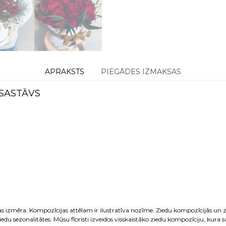
APRAKSTS
PIEGĀDES IZMAKSAS
 SASTĀVS
as izmēra. Kompozīcijas attēlam ir ilustratīva nozīme. Ziedu kompozīcijās un z
 ziedu sezonalitātes. Mūsu floristi izveidos visskaistāko ziedu kompozīciju, kur