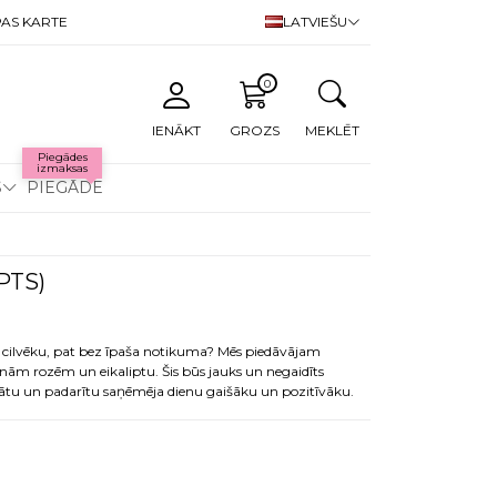
AS KARTE
LATVIEŠU
0
IENĀKT
GROZS
MEKLĒT
Piegādes
izmaksas
S
PIEGĀDE
PTS)
ašu cilvēku, pat bez īpaša notikuma? Mēs piedāvājam
anām rozēm un eikaliptu. Šis būs jauks un negaidīts
nātu un padarītu saņēmēja dienu gaišāku un pozitīvāku.