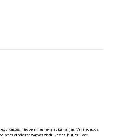
iedu kastēs ir iespējamas nelielas izmaiņas. Var nedaudz
a saglabās attēlā redzamās ziedu kastes būtību. Par