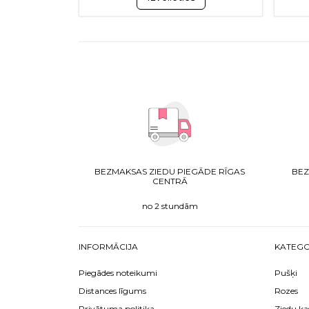
BEZMAKSAS ZIEDU PIEGĀDE RĪGAS
BEZ
CENTRĀ
no 2 stundām
INFORMĀCIJA
KATEGO
Piegādes noteikumi
Pušķi
Distances līgums
Rozes
Privātuma politika
Ziedu ka