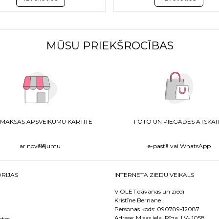
MŪSU PRIEKŠROCĪBAS
MAKSAS APSVEIKUMU KARTĪTE
FOTO UN PIEGĀDES ATSKAI
ar novēlējumu
e-pastā vai WhatsApp
RIJAS
INTERNETA ZIEDU VEIKALS
VIOLET dāvanas un ziedi
Kristīne Bernane
Personas kods: 090789-12087
Adrese: Misas iela, Rīga, LV- 1058.
stes