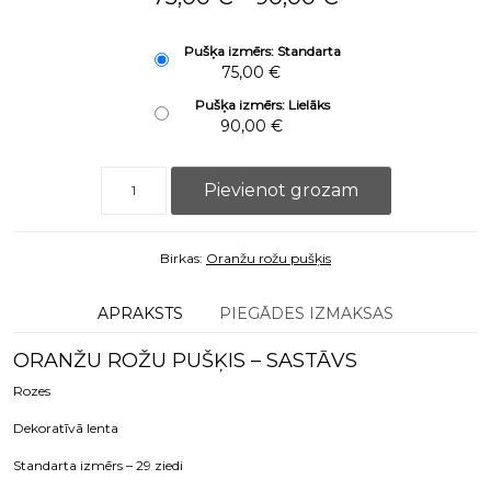
Pušķa izmērs: Standarta
75,00
€
Pušķa izmērs: Lielāks
90,00
€
Oranžu rožu pušķis daudzums
Pievienot grozam
Birkas:
Oranžu rožu pušķis
APRAKSTS
PIEGĀDES IZMAKSAS
ORANŽU ROŽU PUŠĶIS – SASTĀVS
Rozes
Dekoratīvā lenta
Standarta izmērs – 29 ziedi