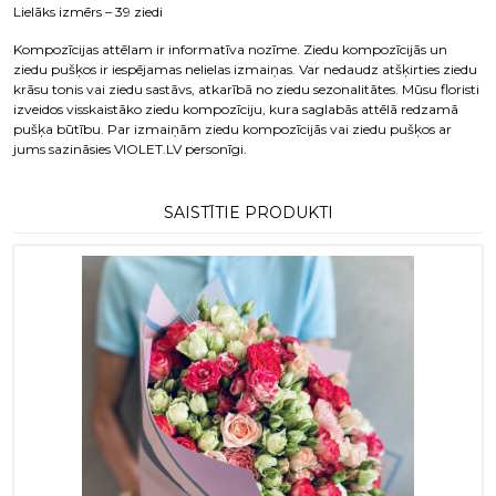
Lielāks izmērs – 39 ziedi
Kompozīcijas attēlam ir informatīva nozīme. Ziedu kompozīcijās un
ziedu pušķos ir iespējamas nelielas izmaiņas. Var nedaudz atšķirties ziedu
krāsu tonis vai ziedu sastāvs, atkarībā no ziedu sezonalitātes. Mūsu floristi
izveidos visskaistāko ziedu kompozīciju, kura saglabās attēlā redzamā
pušķa būtību. Par izmaiņām ziedu kompozīcijās vai ziedu pušķos ar
jums sazināsies VIOLET.LV personīgi.
SAISTĪTIE PRODUKTI
This product has multiple variants. T