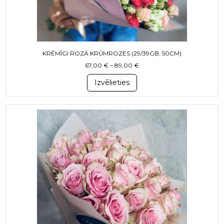
KRĒMĪGI ROZĀ KRŪMROZES (29/39GB, 50CM)
Price range: 67,00 € throug
67,00
€
–
89,00
€
Izvēlieties