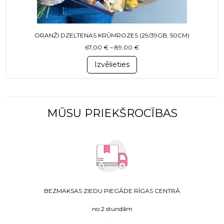
ORANŽI DZELTENAS KRŪMROZES (29/39GB, 50CM)
Price range: 67,00 € throug
67,00
€
–
89,00
€
Izvēlieties
MŪSU PRIEKŠROCĪBAS
BEZMAKSAS ZIEDU PIEGĀDE RĪGAS CENTRĀ
no 2 stundām