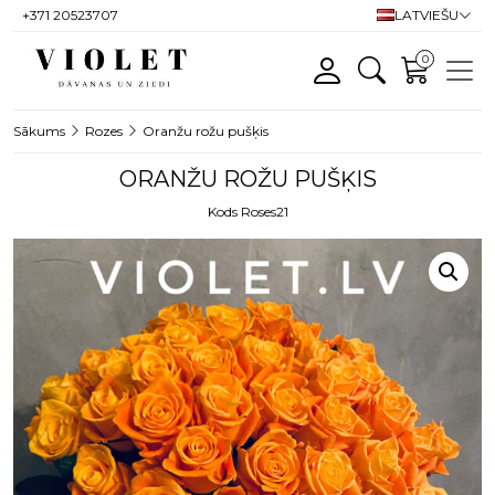
+371 20523707
LATVIEŠU
0
Sākums
Rozes
Oranžu rožu pušķis
ORANŽU ROŽU PUŠĶIS
Kods Roses21