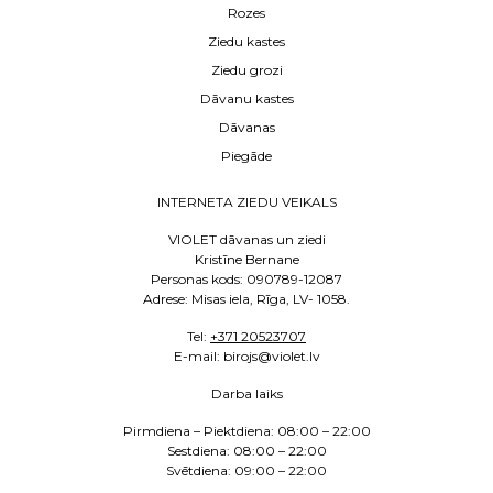
Rozes
Ziedu kastes
Ziedu grozi
Dāvanu kastes
Dāvanas
Piegāde
INTERNETA ZIEDU VEIKALS
VIOLET dāvanas un ziedi
Kristīne Bernane
Personas kods: 090789-12087
Adrese: Misas iela, Rīga, LV- 1058.
Tel:
+371 20523707
E
-mail: birojs@violet.lv
Darba laiks
Pirmdiena – Piektdiena:
08:00 – 22:00
Sestdiena:
08:00 – 22:00
Svētdiena: 09:00 – 22:00