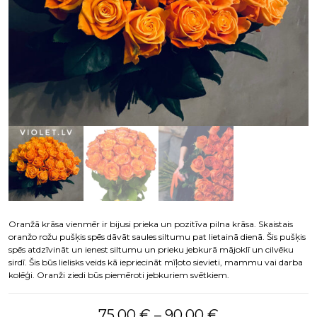
Oranžā krāsa vienmēr ir bijusi prieka un pozitīva pilna krāsa. Skaistais
oranžo rožu pušķis spēs dāvāt saules siltumu pat lietainā dienā. Šis pušķis
spēs atdzīvināt un ienest siltumu un prieku jebkurā mājoklī un cilvēku
sirdī. Šis būs lielisks veids kā iepriecināt mīļoto sievieti, mammu vai darba
kolēģi. Oranži ziedi būs piemēroti jebkuriem svētkiem.
Price range: 
75,00
€
–
90,00
€