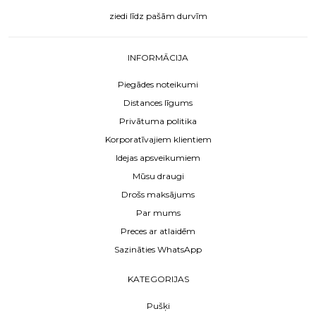
ziedi līdz pašām durvīm
INFORMĀCIJA
Piegādes noteikumi
Distances līgums
Privātuma politika
Korporatīvajiem klientiem
Idejas apsveikumiem
Mūsu draugi
Drošs maksājums
Par mums
Preces ar atlaidēm
Sazināties WhatsApp
KATEGORIJAS
Pušķi