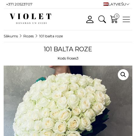
+371 20523707
LATVIEŠU
0
Sākums
Rozes
101 balta roze
101 BALTA ROZE
Kods Roses3