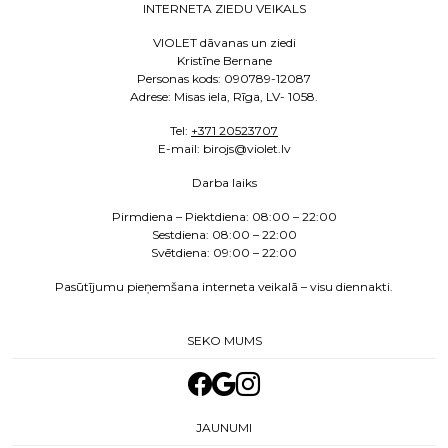
INTERNETA ZIEDU VEIKALS
VIOLET dāvanas un ziedi
Kristīne Bernane
Personas kods: 090789-12087
Adrese: Misas iela, Rīga, LV- 1058.
Tel:
+371 20523707
E
-mail: birojs@violet.lv
Darba laiks
Pirmdiena – Piektdiena:
08:00 – 22:00
Sestdiena:
08:00 – 22:00
Svētdiena: 09:00 – 22:00
Pasūtījumu pieņemšana interneta veikalā – visu diennakti.
SEKO MUMS
JAUNUMI