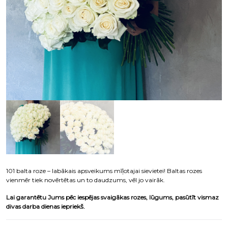
101 balta roze – labākais apsveikums mīļotajai sievietei! Baltas rozes
vienmēr tiek novērtētas un to daudzums, vēl jo vairāk.
Lai garantētu Jums pēc iespējas svaigākas rozes, lūgums, pasūtīt vismaz
divas darba dienas iepriekš.