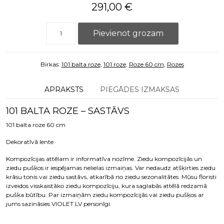
291,00
€
101 balta roze daudzums
Pievienot grozam
Birkas:
101 balta roze
,
101 roze
,
Roze 60 cm
,
Rozes
APRAKSTS
PIEGĀDES IZMAKSAS
101 BALTA ROZE – SASTĀVS
101 balta roze 60 cm
Dekoratīvā lente
Kompozīcijas attēlam ir informatīva nozīme. Ziedu kompozīcijās un
ziedu pušķos ir iespējamas nelielas izmaiņas. Var nedaudz atšķirties ziedu
krāsu tonis vai ziedu sastāvs, atkarībā no ziedu sezonalitātes. Mūsu floristi
izveidos visskaistāko ziedu kompozīciju, kura saglabās attēlā redzamā
pušķa būtību. Par izmaiņām ziedu kompozīcijās vai ziedu pušķos ar
jums sazināsies VIOLET.LV personīgi.