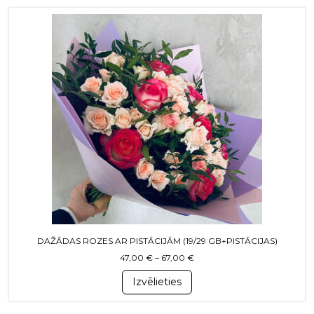
This product has multiple variants. T
DAŽĀDAS ROZES AR PISTĀCIJĀM (19/29 GB+PISTĀCIJAS)
Price range: 47,00 € through
47,00
€
–
67,00
€
Izvēlieties