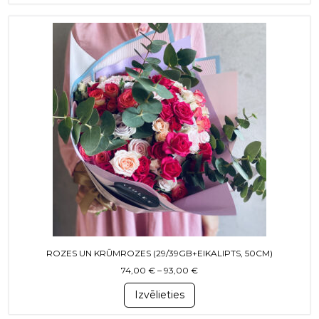
This product has multiple variants. T
ROZES UN KRŪMROZES (29/39GB+EIKALIPTS, 50CM)
Price range: 74,00 € throug
74,00
€
–
93,00
€
Izvēlieties