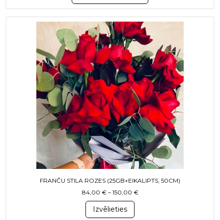
This product has multiple variants. T
FRANČU STILA ROZES (25GB+EIKALIPTS, 50CM)
Price range: 84,00 € throu
84,00
€
–
150,00
€
Izvēlieties