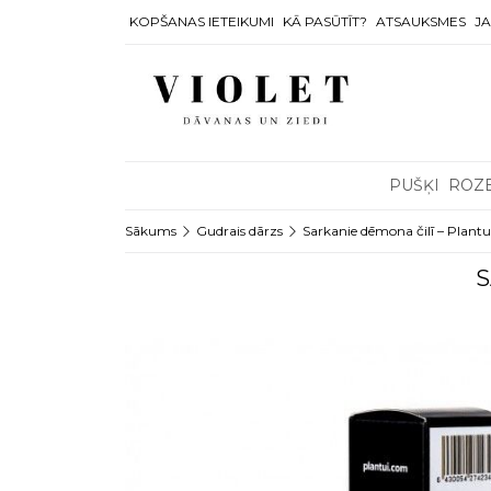
KOPŠANAS IETEIKUMI
KĀ PASŪTĪT?
ATSAUKSMES
JA
PUŠĶI
ROZ
Sākums
Gudrais dārzs
Sarkanie dēmona čilī – Plantu
S