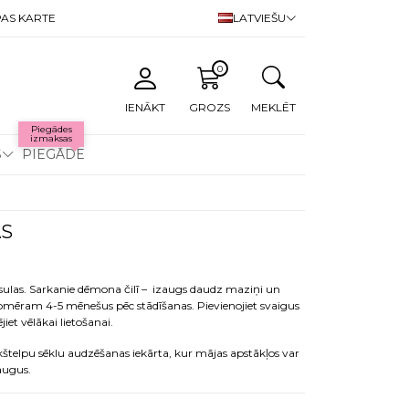
AS KARTE
LATVIEŠU
0
IENĀKT
GROZS
MEKLĒT
Piegādes
izmaksas
S
PIEGĀDE
AS
sulas. Sarkanie dēmona čilī – izaugs daudz maziņi un
t apmēram 4-5 mēnešus pēc stādīšanas. Pievienojiet svaigus
iet vēlākai lietošanai.
kštelpu sēklu audzēšanas iekārta, kur mājas apstākļos var
augus.