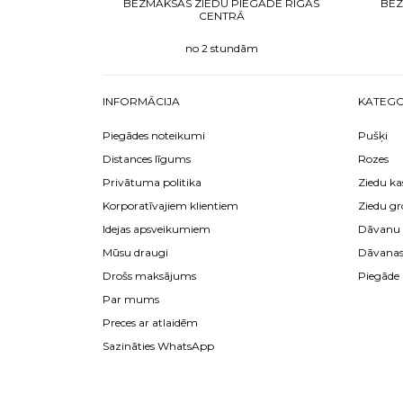
BEZMAKSAS ZIEDU PIEGĀDE RĪGAS
BEZ
CENTRĀ
no 2 stundām
INFORMĀCIJA
KATEGO
Piegādes noteikumi
Pušķi
Distances līgums
Rozes
Privātuma politika
Ziedu ka
Korporatīvajiem klientiem
Ziedu gr
Idejas apsveikumiem
Dāvanu 
Mūsu draugi
Dāvana
Drošs maksājums
Piegāde
Par mums
Preces ar atlaidēm
Sazināties WhatsApp