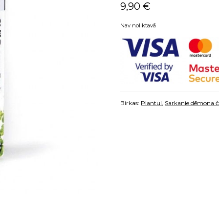
9,90
€
Nav noliktavā
Birkas:
Plantui
,
Sarkanie dēmona či