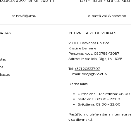
MAKSAS APSVEIKUMU KARTĪTE
FOTO UN PIEGĀDES ATSKAI
ar novēlējumu
e-pastā vai WhatsApp
RIJAS
INTERNETA ZIEDU VEIKALS
VIOLET dāvanas un ziedi
Kristīne Bernane
Personas kods: 090789-12087
Adrese: Misas iela, Rīga, LV- 1058.
stes
ozi
Tel:
+371 20523707
E
-mail: birojs@violet.lv
kastes
s
Darba laiks
Pirmdiena – Piektdiena:
08:00 
Sestdiena:
08:00 – 22:00
Svētdiena: 09:00 – 22:00
Pasūtījumu pieņemšana interneta ve
visu diennakti.