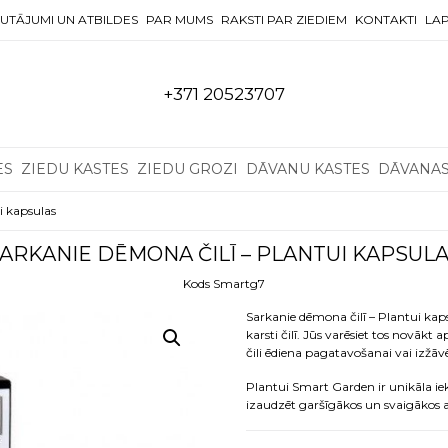
UTĀJUMI UN ATBILDES
PAR MUMS
RAKSTI PAR ZIEDIEM
KONTAKTI
LAP
+371 20523707
ES
ZIEDU KASTES
ZIEDU GROZI
DĀVANU KASTES
DĀVANA
i kapsulas
ARKANIE DĒMONA ČILĪ – PLANTUI KAPSUL
Kods Smartg7
Sarkanie dēmona čilī – Plantui kap
karsti čilī. Jūs varēsiet tos novāk
čili ēdiena pagatavošanai vai izžāvēj
Plantui Smart Garden ir unikāla ie
izaudzēt garšīgākos un svaigākos 