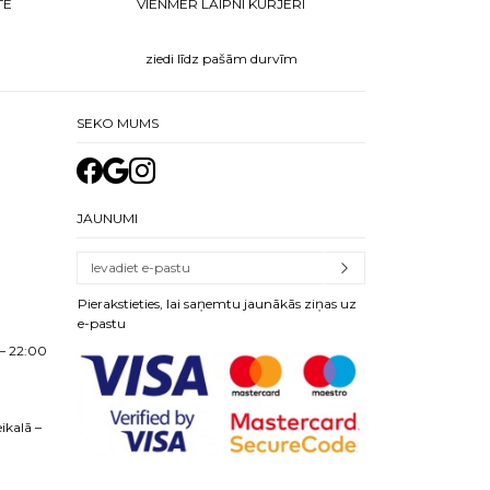
TE
VIENMĒR LAIPNI KURJERI
ziedi līdz pašām durvīm
SEKO MUMS
JAUNUMI
Pierakstieties, lai saņemtu jaunākās ziņas uz
e-pastu
– 22:00
ikalā –