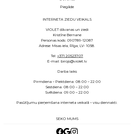
Piegāde
INTERNETA ZIEDU VEIKALS
VIOLET dāvanas un ziedi
Kristīne Bernane
Personas kods: 090789-12087
Adrese: Misas iela, Rīga, LV- 1058.
Tel:
+371 20523707
E
-mail: birojs@violet.lv
Darba laiks
Pirmdiena – Piektdiena:
08:00 – 22:00
Sestdiena:
08:00 – 22:00
Svētdiena: 09:00 – 22:00
Pasūtījumu pieņemšana interneta veikalā – visu diennakti.
SEKO MUMS