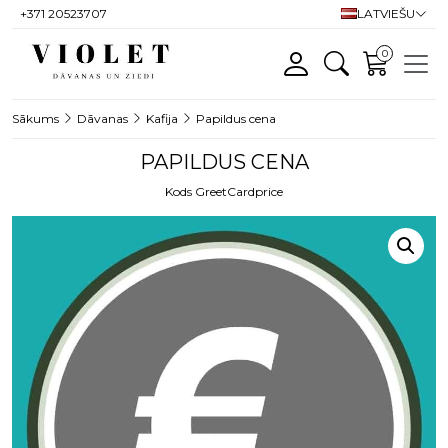
+371 20523707
LATVIEŠU
0
Sākums
Dāvanas
Kafija
Papildus cena
PAPILDUS CENA
Kods GreetCardprice