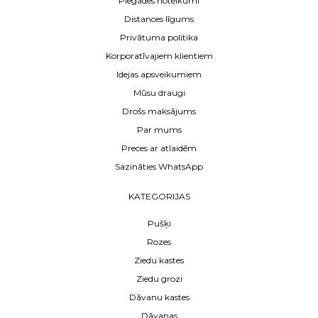
Piegādes noteikumi
Distances līgums
Privātuma politika
Korporatīvajiem klientiem
Idejas apsveikumiem
Mūsu draugi
Drošs maksājums
Par mums
Preces ar atlaidēm
Sazināties WhatsApp
KATEGORIJAS
Pušķi
Rozes
Ziedu kastes
Ziedu grozi
Dāvanu kastes
Dāvanas