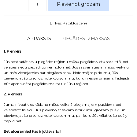
Pievienot grozam
Birkas:
Papildus cena
APRAKSTS
PIEGĀDES IZMAKSAS
1. Piemērs
Jūs neatradāt savu piegādes reģionu mūsu piegādes vietu sarakstā, bet
vēlaties ziedu piegādi tomēr noformēt. Jūs sazvanaties ar mūsu veikalu,
un mēs vienojamies par piegādes cenu. Noformējot pirkumu, Jūs
pievienojat šo preci uz noteiktu summu, kuru mēs sarunājām. Tādējādi
būs apmaksāta piegādes maksa uz Jūsu reģionu.
2. Piemērs
Jums ir iepaticies kāds no mūsu veikalā pieejamajiem pušķiem, bet
vēlaties to lielāku. Jūs pievienojat savam iepirkumu grozam pušķi un
pievienojat šo preci uz noteiktu summu, par kuru Jūs vēlaties šo pušķi
papildināt.
Bet atceramies! Kas ir ļoti svarīgi!