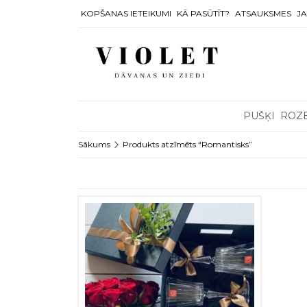
KOPŠANAS IETEIKUMI
KĀ PASŪTĪT?
ATSAUKSMES
JA
PUŠĶI
ROZ
Sākums
Produkts atzīmēts “Romantisks”
This product has multiple variants