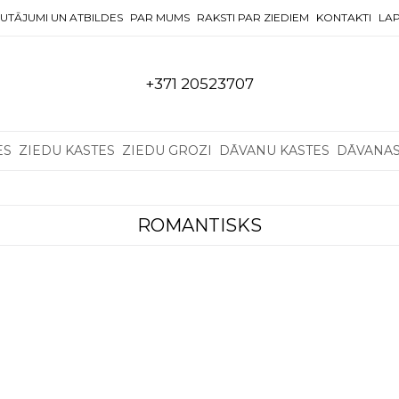
UTĀJUMI UN ATBILDES
PAR MUMS
RAKSTI PAR ZIEDIEM
KONTAKTI
LAP
+371 20523707
ES
ZIEDU KASTES
ZIEDU GROZI
DĀVANU KASTES
DĀVANA
ROMANTISKS
. The options may be chosen on the product page