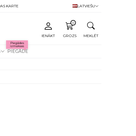
AS KARTE
LATVIEŠU
0
IENĀKT
GROZS
MEKLĒT
Piegādes
izmaksas
S
PIEGĀDE