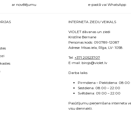
ar novēlējumu
e-pastā vai WhatsApp
RIJAS
INTERNETA ZIEDU VEIKALS
VIOLET dāvanas un ziedi
Kristīne Bernane
Personas kods: 090789-12087
Adrese: Misas iela, Rīga, LV- 1058.
stes
ozi
Tel:
+371 20523707
E
-mail: birojs@violet.lv
kastes
s
Darba laiks
Pirmdiena – Piektdiena:
08:00 
Sestdiena:
08:00 – 22:00
Svētdiena: 09:00 – 22:00
Pasūtījumu pieņemšana interneta ve
visu diennakti.