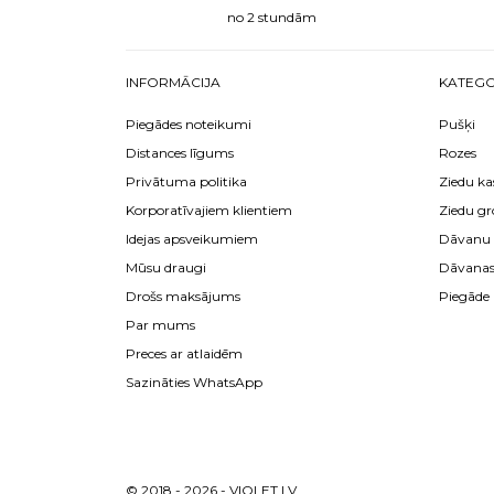
no 2 stundām
INFORMĀCIJA
KATEGO
Piegādes noteikumi
Pušķi
Distances līgums
Rozes
Privātuma politika
Ziedu ka
Korporatīvajiem klientiem
Ziedu gr
Idejas apsveikumiem
Dāvanu 
Mūsu draugi
Dāvana
Drošs maksājums
Piegāde
Par mums
Preces ar atlaidēm
Sazināties WhatsApp
© 2018 - 2026 - VIOLET.LV