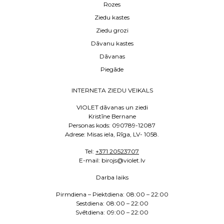
Rozes
Ziedu kastes
Ziedu grozi
Dāvanu kastes
Dāvanas
Piegāde
INTERNETA ZIEDU VEIKALS
VIOLET dāvanas un ziedi
Kristīne Bernane
Personas kods: 090789-12087
Adrese: Misas iela, Rīga, LV- 1058.
Tel:
+371 20523707
E
-mail: birojs@violet.lv
Darba laiks
Pirmdiena – Piektdiena:
08:00 – 22:00
Sestdiena:
08:00 – 22:00
Svētdiena: 09:00 – 22:00