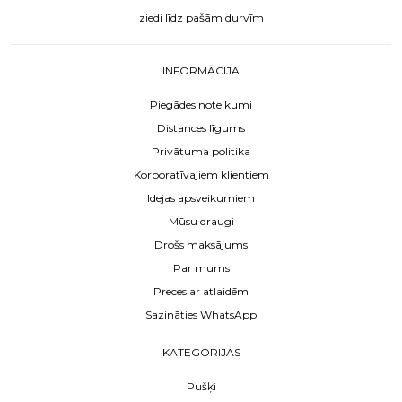
ziedi līdz pašām durvīm
INFORMĀCIJA
Piegādes noteikumi
Distances līgums
Privātuma politika
Korporatīvajiem klientiem
Idejas apsveikumiem
Mūsu draugi
Drošs maksājums
Par mums
Preces ar atlaidēm
Sazināties WhatsApp
KATEGORIJAS
Pušķi