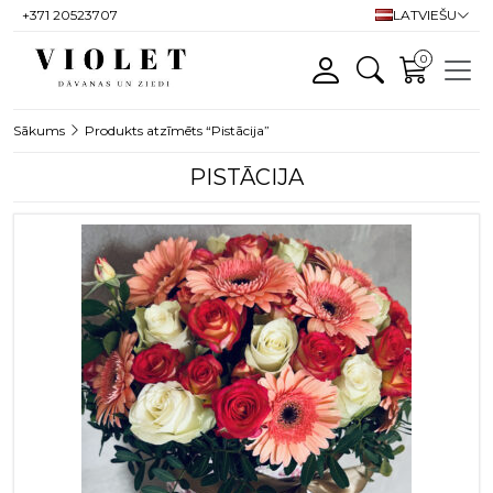
+371 20523707
LATVIEŠU
0
Sākums
Produkts atzīmēts “Pistācija”
PISTĀCIJA
This product has multiple variants. T