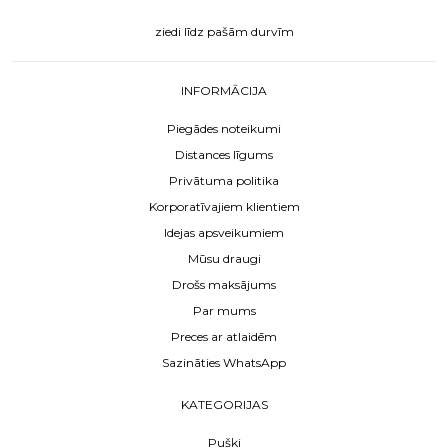
ziedi līdz pašām durvīm
INFORMĀCIJA
Piegādes noteikumi
Distances līgums
Privātuma politika
Korporatīvajiem klientiem
Idejas apsveikumiem
Mūsu draugi
Drošs maksājums
Par mums
Preces ar atlaidēm
Sazināties WhatsApp
KATEGORIJAS
Pušķi