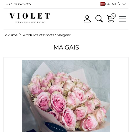
+371 20523707
LATVIEŠU
0
Sākums
Produkts atzīmēts “Maigais”
MAIGAIS