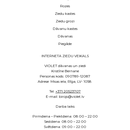
Rozes
Ziedu kastes
Ziedu grozi
Dāvanu kastes
Dāvanas
Piegāde
INTERNETA ZIEDU VEIKALS
VIOLET dāvanas un ziedi
Kristīne Bernane
Personas kods: 090789-12087
Adrese: Misas iela, Rīga, LV- 1058.
Tel:
+371 20523707
E
-mail: birojs@violet.lv
Darba laiks
Pirmdiena – Piektdiena:
08:00 – 22:00
Sestdiena:
08:00 – 22:00
Svētdiena: 09:00 – 22:00