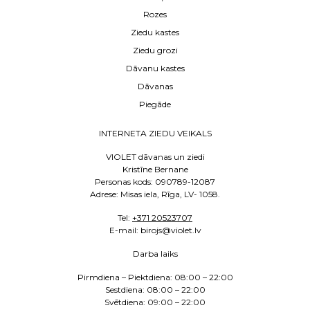
Rozes
Ziedu kastes
Ziedu grozi
Dāvanu kastes
Dāvanas
Piegāde
INTERNETA ZIEDU VEIKALS
VIOLET dāvanas un ziedi
Kristīne Bernane
Personas kods: 090789-12087
Adrese: Misas iela, Rīga, LV- 1058.
Tel:
+371 20523707
E
-mail: birojs@violet.lv
Darba laiks
Pirmdiena – Piektdiena:
08:00 – 22:00
Sestdiena:
08:00 – 22:00
Svētdiena: 09:00 – 22:00