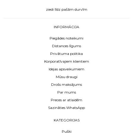
ziedi līdz pašām durvīm
INFORMĀCIJA
Piegādes noteikumi
Distances līgums
Privātuma politika
Korporatīvajiem klientiem
Idejas apsveikumiem
Mūsu draugi
Drošs maksājums
Par mums
Preces ar atlaidēm
Sazināties WhatsApp
KATEGORIJAS
Pušķi