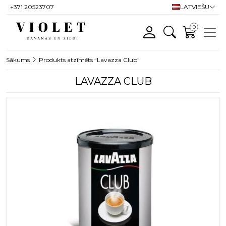
+371 20523707
LATVIEŠU
0
Sākums
Produkts atzīmēts “Lavazza Club”
LAVAZZA CLUB