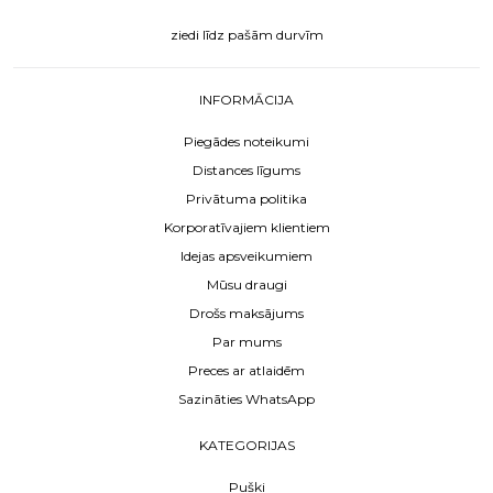
ziedi līdz pašām durvīm
INFORMĀCIJA
Piegādes noteikumi
Distances līgums
Privātuma politika
Korporatīvajiem klientiem
Idejas apsveikumiem
Mūsu draugi
Drošs maksājums
Par mums
Preces ar atlaidēm
Sazināties WhatsApp
KATEGORIJAS
Pušķi