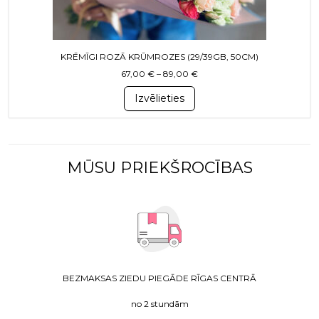
KRĒMĪGI ROZĀ KRŪMROZES (29/39GB, 50CM)
Price range: 67,00 € throug
67,00
€
–
89,00
€
Izvēlieties
MŪSU PRIEKŠROCĪBAS
BEZMAKSAS ZIEDU PIEGĀDE RĪGAS CENTRĀ
no 2 stundām