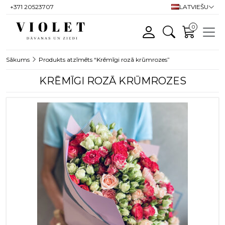
+371 20523707
LATVIEŠU
0
Sākums
Produkts atzīmēts “Krēmīgi rozā krūmrozes”
KRĒMĪGI ROZĀ KRŪMROZES
This product has multiple variants. T