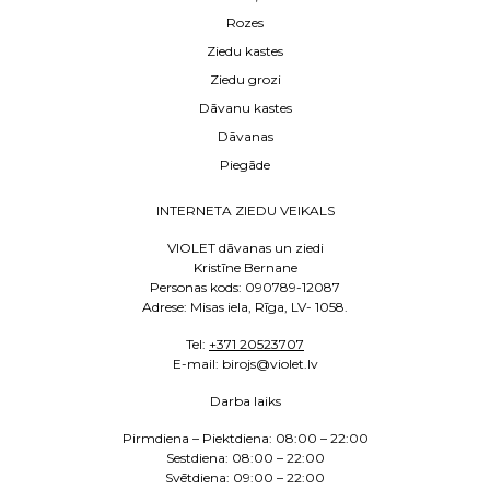
Rozes
Ziedu kastes
Ziedu grozi
Dāvanu kastes
Dāvanas
Piegāde
INTERNETA ZIEDU VEIKALS
VIOLET dāvanas un ziedi
Kristīne Bernane
Personas kods: 090789-12087
Adrese: Misas iela, Rīga, LV- 1058.
Tel:
+371 20523707
E
-mail: birojs@violet.lv
Darba laiks
Pirmdiena – Piektdiena:
08:00 – 22:00
Sestdiena:
08:00 – 22:00
Svētdiena: 09:00 – 22:00