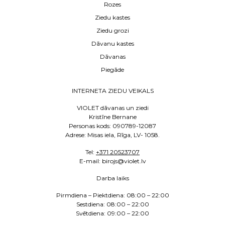
Rozes
Ziedu kastes
Ziedu grozi
Dāvanu kastes
Dāvanas
Piegāde
INTERNETA ZIEDU VEIKALS
VIOLET dāvanas un ziedi
Kristīne Bernane
Personas kods: 090789-12087
Adrese: Misas iela, Rīga, LV- 1058.
Tel:
+371 20523707
E
-mail: birojs@violet.lv
Darba laiks
Pirmdiena – Piektdiena:
08:00 – 22:00
Sestdiena:
08:00 – 22:00
Svētdiena: 09:00 – 22:00