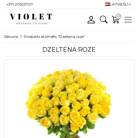
+371 20523707
LATVIEŠU
0
Sākums
Produkts atzīmēts “Dzeltena roze”
DZELTENA ROZE