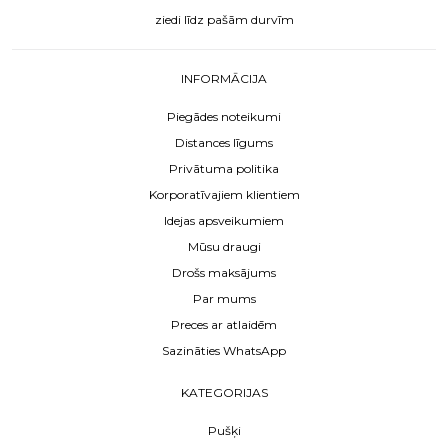
ziedi līdz pašām durvīm
INFORMĀCIJA
Piegādes noteikumi
Distances līgums
Privātuma politika
Korporatīvajiem klientiem
Idejas apsveikumiem
Mūsu draugi
Drošs maksājums
Par mums
Preces ar atlaidēm
Sazināties WhatsApp
KATEGORIJAS
Pušķi