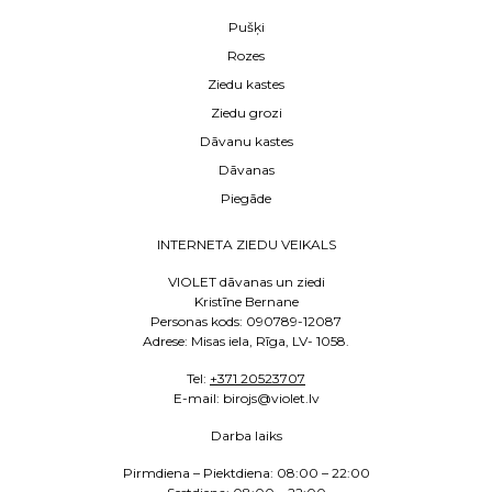
Pušķi
Rozes
Ziedu kastes
Ziedu grozi
Dāvanu kastes
Dāvanas
Piegāde
INTERNETA ZIEDU VEIKALS
VIOLET dāvanas un ziedi
Kristīne Bernane
Personas kods: 090789-12087
Adrese: Misas iela, Rīga, LV- 1058.
Tel:
+371 20523707
E
-mail: birojs@violet.lv
Darba laiks
Pirmdiena – Piektdiena:
08:00 – 22:00