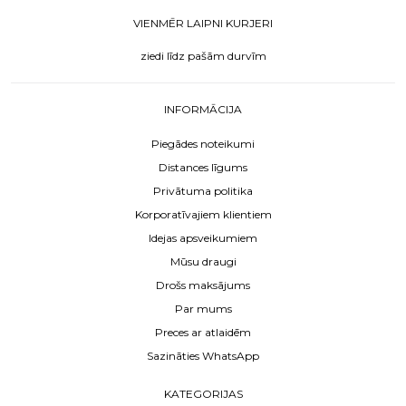
VIENMĒR LAIPNI KURJERI
ziedi līdz pašām durvīm
INFORMĀCIJA
Piegādes noteikumi
Distances līgums
Privātuma politika
Korporatīvajiem klientiem
Idejas apsveikumiem
Mūsu draugi
Drošs maksājums
Par mums
Preces ar atlaidēm
Sazināties WhatsApp
KATEGORIJAS