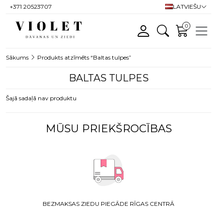
+371 20523707
LATVIEŠU
0
Sākums
Produkts atzīmēts “Baltas tulpes”
BALTAS TULPES
Šajā sadaļā nav produktu
MŪSU PRIEKŠROCĪBAS
BEZMAKSAS ZIEDU PIEGĀDE RĪGAS CENTRĀ